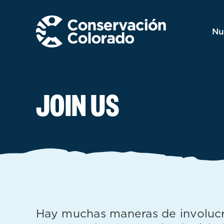
Skip
to
content
Nu
JOIN US
Hay muchas maneras de involucra