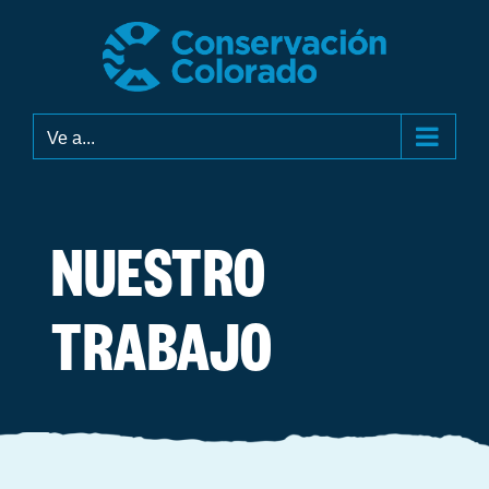
Skip
to
content
Ve a...
NUESTRO
TRABAJO